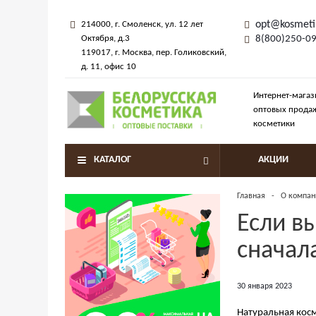
opt@kosmeti
214000
, г.
Смоленск
,
ул. 12 лет
Октября, д.3
8(800)250-0
119017
, г.
Москва
, пер.
Голиковский,
д. 11
, офис 10
Интернет-магаз
оптовых прода
косметики
КАТАЛОГ
АКЦИИ
Главная
-
О компан
Если в
сначала
30 января 2023
Натуральная косм