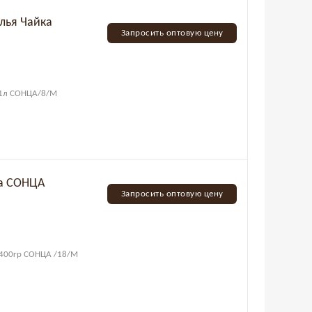
лья Чайка
Запросить оптовую цену
+ 1л СОНЦА/8/М
ка СОНЦА
Запросить оптовую цену
о 400гр СОНЦА /18/М