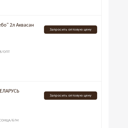
ебо" 2л Аквасан
Запросить оптовую цену
/6/ОПТ
БЕЛАРУСЬ
Запросить оптовую цену
л СОНЦА/6/М