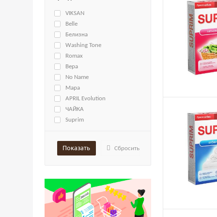
VIKSAN
Belle
Белизна
Washing Tone
Romax
Вера
No Name
Мара
APRIL Evolution
ЧАЙКА
Suprim
SUNDAY
TM Di Valore
Сбросить
Сэльвин-Про
СОНЦА
BITЭКС
Бархим
SI:LA
Восход