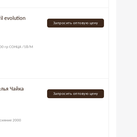
 evolution
Запросить оптовую цену
400 гр СОНЦА /18/М
елья Чайка
Запросить оптовую цену
 сияние 2000