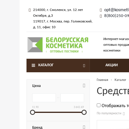
opt@kosmeti
214000
, г.
Смоленск
,
ул. 12 лет
Октября, д.3
8(800)250-0
119017
, г.
Москва
, пер.
Голиковский,
д. 11
, офис 10
Интернет-магаз
оптовых прода
косметики
КАТАЛОГ
АКЦИИ
Главная
-
Каталог
Цена
Средст
Отображать 
11.90
3 642.69
По популярности
Бренд