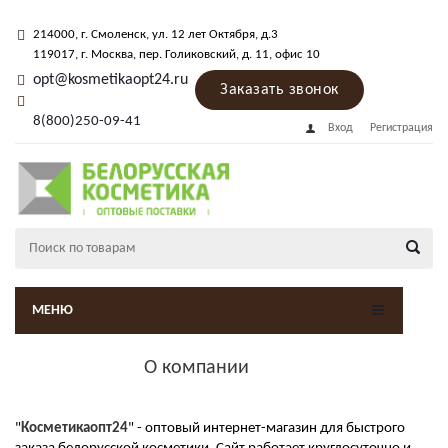
214000
, г.
Смоленск
,
ул. 12 лет Октября, д.3
119017
, г.
Москва
, пер.
Голиковский, д. 11
, офис 10
opt@kosmetikaopt24.ru
Заказать звонок
8(800)250-09-41
Вход
Регистрация
МЕНЮ
О компании
"
Косметикаопт24
" - оптовый интернет-магазин для быстрого