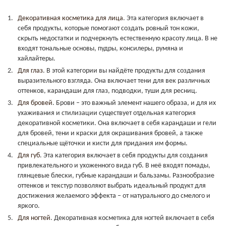
Декоративная косметика д
ля лица
. Эта категория включает в
себя продукты, которые помогают создать ровный тон кожи,
скрыть недостатки и подчеркнуть естественную красоту лица. В не
входят тональные основы, пудры, консилеры, румяна и
хайлайтеры.
Для глаз
. В этой категории вы найдёте продукты для создания
выразительного взгляда. Она включает тени для век различных
оттенков, карандаши для глаз, подводки, туши для ресниц.
Для бровей
. Брови – это важный элемент нашего образа, и для их
ухаживания и стилизации существует отдельная категория
декоративной косметики. Она включает в себя карандаши и гели
для бровей, тени и краски для окрашивания бровей, а также
специальные щёточки и кисти для придания им формы.
Для губ
. Эта категория включает в себя продукты для создания
привлекательного и ухоженного вида губ. В неё входят помады,
глянцевые блески, губные карандаши и бальзамы. Разнообразие
оттенков и текстур позволяют выбрать идеальный продукт для
достижения желаемого эффекта – от натурального до смелого и
яркого.
Для ногтей
. Декоративная косметика для ногтей включает в себя