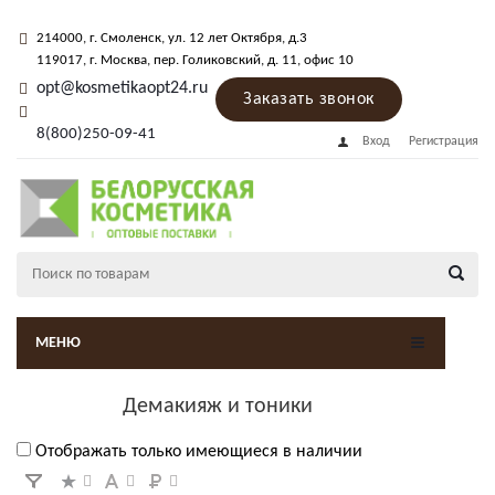
214000
, г.
Смоленск
,
ул. 12 лет Октября, д.3
119017
, г.
Москва
, пер.
Голиковский, д. 11
, офис 10
opt@kosmetikaopt24.ru
Заказать звонок
8(800)250-09-41
Вход
Регистрация
МЕНЮ
Демакияж и тоники
Отображать только имеющиеся в наличии