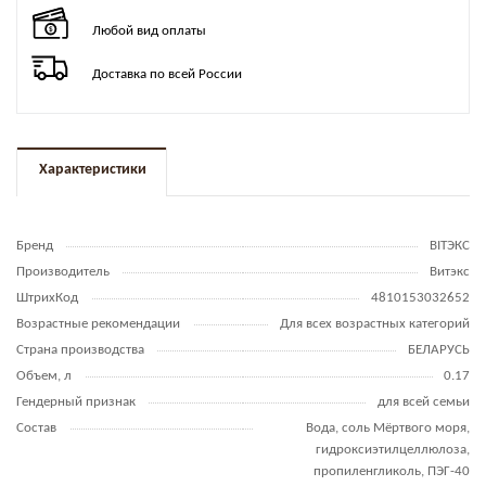
Любой вид оплаты
Доставка по всей России
Характеристики
Бренд
BITЭКС
Производитель
Витэкс
ШтрихКод
4810153032652
Возрастные рекомендации
Для всех возрастных категорий
Страна производства
БЕЛАРУСЬ
Объем, л
0.17
Гендерный признак
для всей семьи
Состав
Вода, соль Мёртвого моря,
гидроксиэтилцеллюлоза,
пропиленгликоль, ПЭГ-40