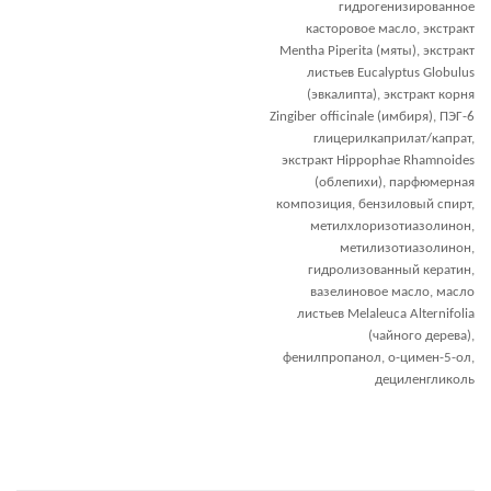
гидрогенизированное
касторовое масло, экстракт
Mentha Piperita (мяты), экстракт
листьев Eucalyptus Globulus
(эвкалипта), экстракт корня
Zingiber officinale (имбиря), ПЭГ-6
глицерилкаприлат/капрат,
экстракт Hippophae Rhamnoides
(облепихи), парфюмерная
композиция, бензиловый спирт,
метилхлоризотиазолинон,
метилизотиазолинон,
гидролизованный кератин,
вазелиновое масло, масло
листьев Melaleuca Alternifolia
(чайного дерева),
фенилпропанол, о-цимен-5-ол,
дециленгликоль