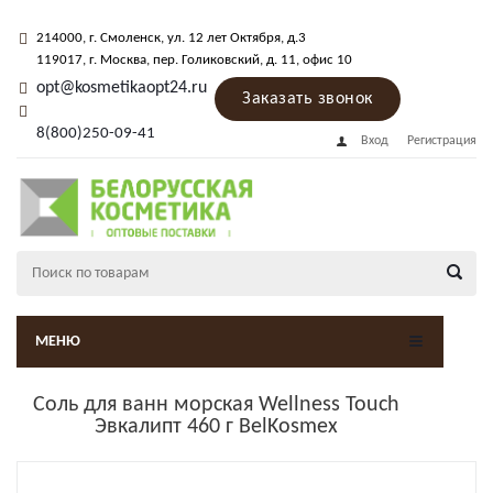
214000
, г.
Смоленск
,
ул. 12 лет Октября, д.3
119017
, г.
Москва
, пер.
Голиковский, д. 11
, офис 10
opt@kosmetikaopt24.ru
Заказать звонок
8(800)250-09-41
Вход
Регистрация
МЕНЮ
Соль для ванн морская Wellness Touch
Эвкалипт 460 г BelKosmex