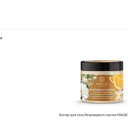
ы
Баттер для тела Искрящееся счастье MAGI