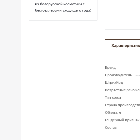
из белорусской косметики с
бестселлерами уходящего года!
Характеристи
Бренд
Производитель
ШтрихКод
Возрастные рекоме
Тип кожи
Страна производств
Объем, л
Гендерный признак
Состав