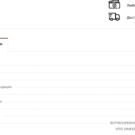
Любо
Дост
ки
ндации
а
BUTYROSPERMU
VITIS VINIF