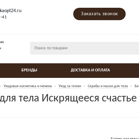
kaopt24.ru
Заказать звонок
9-41
ин
ж
БРЕНДЫ
ДОСТАВКА И ОПЛАТА
-
Уходовая косметика и гигиена
-
Уход за телом
-
Скрабы и маски для тела
-
Ба
 для тела Искрящееся счасть
Баттер для тел