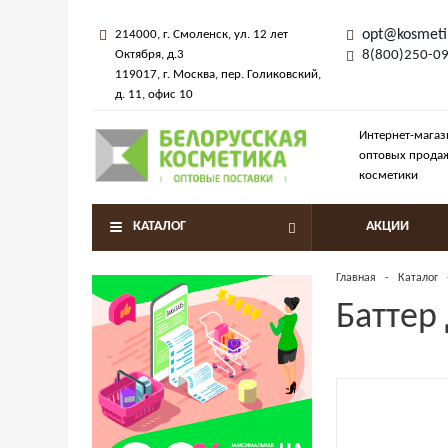
opt@kosmeti
214000
, г.
Смоленск
,
ул. 12 лет
Октября, д.3
8(800)250-0
119017
, г.
Москва
, пер.
Голиковский,
д. 11
, офис 10
Интернет-магаз
оптовых прода
косметики
КАТАЛОГ
АКЦИИ
Главная
-
Каталог
Баттер