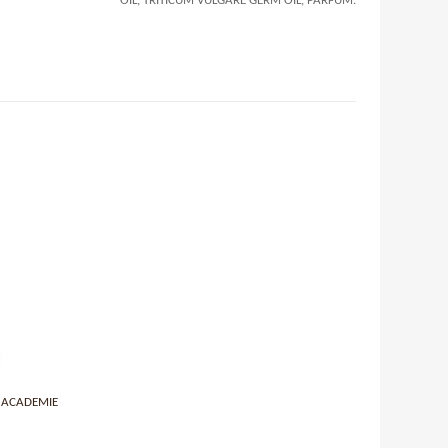
OIL, TRITICUM VULGARE GERM OIL, PARFUM.
E ACADEMIE